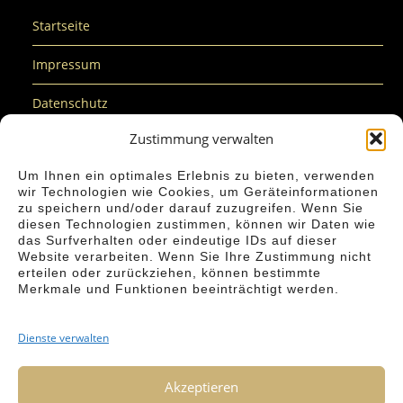
Startseite
Impressum
Datenschutz
Zustimmung verwalten
Cookie-Richtlinie (EU)
Um Ihnen ein optimales Erlebnis zu bieten, verwenden
Nachhaltigkeit
wir Technologien wie Cookies, um Geräteinformationen
zu speichern und/oder darauf zuzugreifen. Wenn Sie
Barrierefreiheit
diesen Technologien zustimmen, können wir Daten wie
das Surfverhalten oder eindeutige IDs auf dieser
Kontakt
Website verarbeiten. Wenn Sie Ihre Zustimmung nicht
erteilen oder zurückziehen, können bestimmte
Merkmale und Funktionen beeinträchtigt werden.
Dienste verwalten
#SPEKTRUMTAGS® ist eine eingetragene Marke der
Akzeptieren
#SPEKTRUMTAGS® - Ines Dartmann-Quintelier und