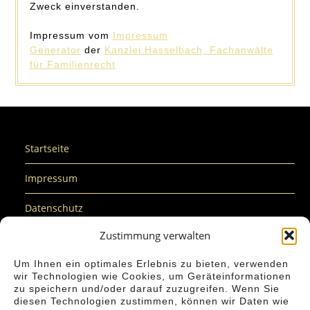
Zweck einverstanden.
Impressum vom
Impressum
Generator
der
Kanzlei Hasselbach, Fachanwälte
für Familienrecht
Startseite
Impressum
Datenschutz
Zustimmung verwalten
Cookie-Richtlinie (EU)
Um Ihnen ein optimales Erlebnis zu bieten, verwenden
Nachhaltigkeit
wir Technologien wie Cookies, um Geräteinformationen
zu speichern und/oder darauf zuzugreifen. Wenn Sie
Barrierefreiheit
diesen Technologien zustimmen, können wir Daten wie