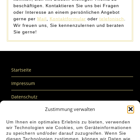
beschäftigen. Kontaktieren Sie uns bei Fragen
oder Interesse an einem persönlichen Angebot
gerne per
Mail
,
Kontaktformular
oder
telefonisch
.
Wir freuen uns, Sie kennenzulernen und beraten
Sie gerne!
Startseite
Impressum
Datenschutz
Zustimmung verwalten
Cookie-Richtlinie (EU)
Um Ihnen ein optimales Erlebnis zu bieten, verwenden
Nachhaltigkeit
wir Technologien wie Cookies, um Geräteinformationen
zu speichern und/oder darauf zuzugreifen. Wenn Sie
Barrierefreiheit
diesen Technologien zustimmen, können wir Daten wie