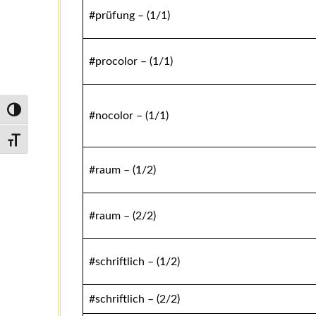
#prüfung – (1/1)
#procolor – (1/1)
Umschalten auf hohe Kontraste
#nocolor – (1/1)
Schrift vergrößern
#raum – (1/2)
#raum – (2/2)
#schriftlich – (1/2)
#schriftlich – (2/2)