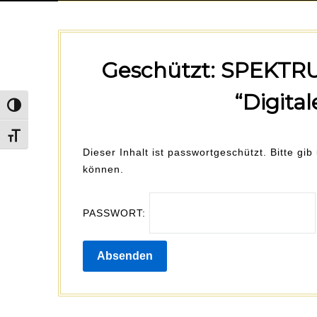
Geschützt: SPEKT
“Digita
Umschalten auf hohe Kontraste
Schrift vergrößern
Dieser Inhalt ist passwortgeschützt. Bitte gi
können.
PASSWORT: