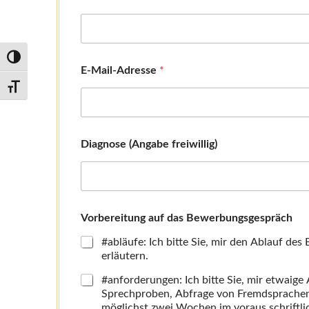
Umschalten auf hohe Kontraste
E-Mail-Adresse
*
Schrift vergrößern
Diagnose (Angabe freiwillig)
B
Vorbereitung auf das Bewerbungsgespräch
i
t
#abläufe: Ich bitte Sie, mir den Ablauf de
t
erläutern.
e
m
#anforderungen: Ich bitte Sie, mir etwaige
i
Sprechproben, Abfrage von Fremdsprachen
r
möglichst zwei Wochen im voraus schriftlic