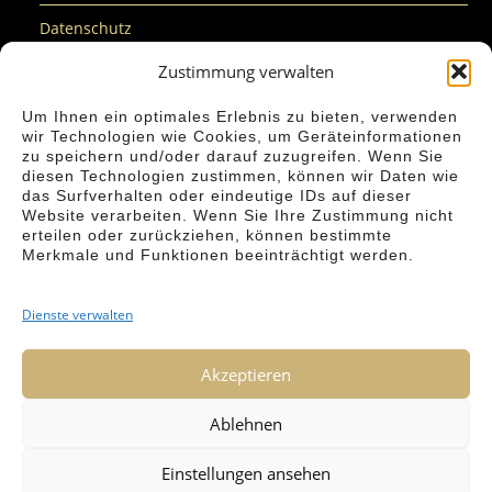
Datenschutz
Zustimmung verwalten
Cookie-Richtlinie (EU)
Um Ihnen ein optimales Erlebnis zu bieten, verwenden
Nachhaltigkeit
wir Technologien wie Cookies, um Geräteinformationen
zu speichern und/oder darauf zuzugreifen. Wenn Sie
Barrierefreiheit
diesen Technologien zustimmen, können wir Daten wie
das Surfverhalten oder eindeutige IDs auf dieser
Kontakt
Website verarbeiten. Wenn Sie Ihre Zustimmung nicht
erteilen oder zurückziehen, können bestimmte
Merkmale und Funktionen beeinträchtigt werden.
Dienste verwalten
#SPEKTRUMTAGS® ist eine eingetragene Marke der
Akzeptieren
#SPEKTRUMTAGS® - Ines Dartmann-Quintelier und
Konstanze Vogel GbR
Ablehnen
Einstellungen ansehen